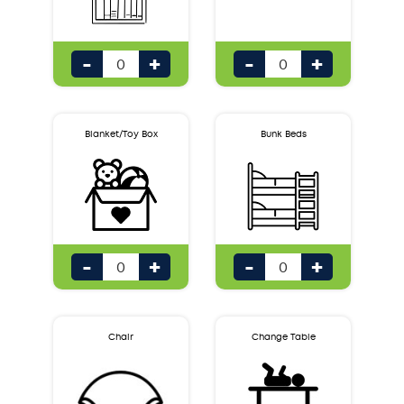
SALLE DE SPORT
-
+
-
+
SALON
STUDY/LIVING ROOM
Blanket/Toy Box
Bunk Beds
SUNDRIES
AUTRES
-
+
-
+
Chair
Change Table