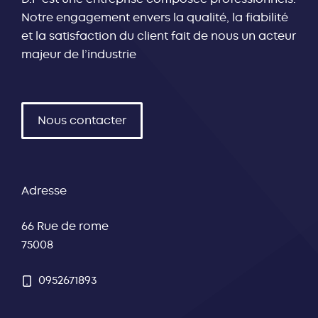
Notre engagement envers la qualité, la fiabilité
-
+
-
+
et la satisfaction du client fait de nous un acteur
majeur de l’industrie
Suitcase
TV
Nous contacter
Adresse
-
+
-
+
66 Rue de rome
75008
TV Portable
Wardrobe (Large)
0952671893