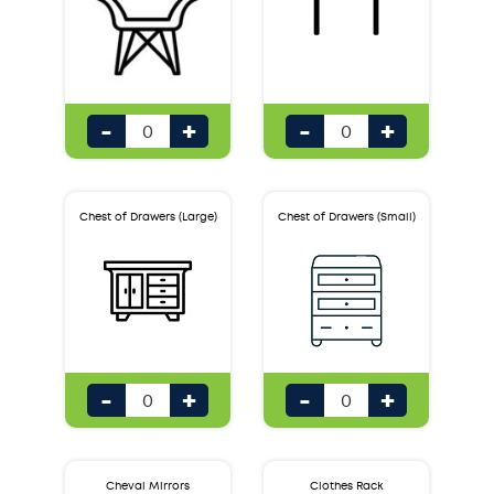
-
+
-
+
Chest of Drawers (Large)
Chest of Drawers (Small)
-
+
-
+
Cheval Mirrors
Clothes Rack