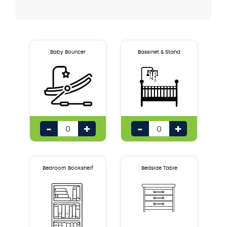
CUISINE
DINING
DIVERS
Baby Bouncer
Bassinet & Stand
EXTÉRIEURE
HALLWAY
KITCHEN
-
+
-
+
LAUNDRY
LESSIVE
LOUNGE
Bedroom Bookshelf
Bedside Table
OUTDOOR
PACKED ITEMS
SALLE À MANGER