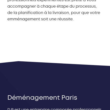
accompagner à chaque étape du processus,
de la planification à la livraison, pour que votre
Pram
Queen Bed
emménagement soit une réussite.
-
+
-
+
Single Bed
Stereo
Déménagement Paris
D.P est une entreprise composée professionnels.