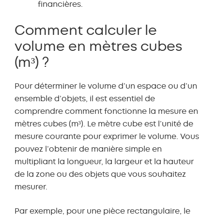
financières.
Comment calculer le
Double Bed
Dressing Table
volume en mètres cubes
(m³) ?
Pour déterminer le volume d’un espace ou d’un
ensemble d’objets, il est essentiel de
-
+
-
+
comprendre comment fonctionne la mesure en
mètres cubes (m³). Le mètre cube est l’unité de
mesure courante pour exprimer le volume. Vous
Folding Bed
Headboard / Bed head
pouvez l’obtenir de manière simple en
multipliant la longueur, la largeur et la hauteur
de la zone ou des objets que vous souhaitez
mesurer.
-
+
-
+
Par exemple, pour une pièce rectangulaire, le