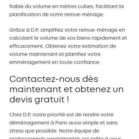
fiable du volume en mètres cubes, facilitant la
planification de votre remue-ménage.
Mattress Queen
Mattress Single
Grâce à D.P, simplifiez votre remue-ménage en
calculant le volume de vos biens rapidement et
efficacement. Obtenez votre estimation de
volume maintenant et planifiez votre
-
+
-
+
emménagement en toute confiance.
Contactez-nous dès
maintenant et obtenez un
Playpen
Portable Cot
devis gratuit !
Chez D.P, notre priorité est de rendre votre
déménagement à Paris aussi simple et sans
-
+
-
+
stress que possible. Notre équipe de
professionnels expérimentés est prête à vous