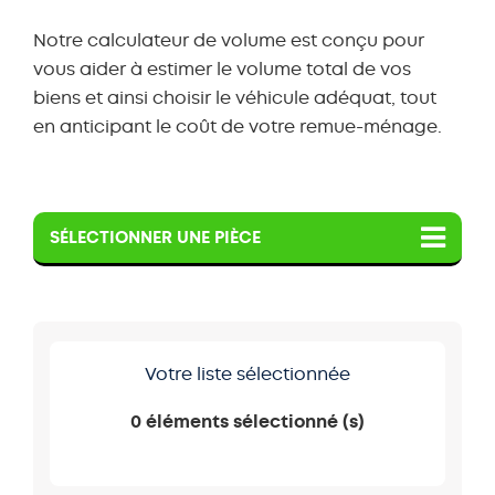
Notre calculateur de volume est conçu pour
vous aider à estimer le volume total de vos
biens et ainsi choisir le véhicule adéquat, tout
en anticipant le coût de votre remue-ménage.
SÉLECTIONNER UNE PIÈCE
BEDROOM
BUREAU/SALON
Votre liste sélectionnée
CARTONS
CHAMBRE À COUCHER
0
éléments sélectionné (s)
COULOIR